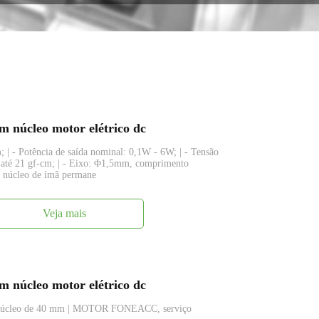
 núcleo motor elétrico dc
 | - Potência de saída nominal: 0,1W - 6W; | - Tensão
 até 21 gf-cm; | - Eixo: Φ1,5mm, comprimento
em núcleo de ímã permane
Veja mais
 núcleo motor elétrico dc
m núcleo de 40 mm | MOTOR FONEACC, serviço