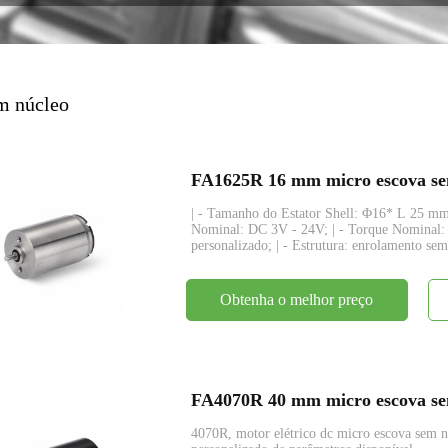
codificador
m núcleo
FA1625R 16 mm micro escova sem
| - Tamanho do Estator Shell: Φ16* L 25 mm;
Nominal: DC 3V - 24V; | - Torque Nominal:
personalizado; | - Estrutura: enrolamento s
Obtenha o melhor preço
FA4070R 40 mm micro escova sem
4070R, motor elétrico dc micro escova se