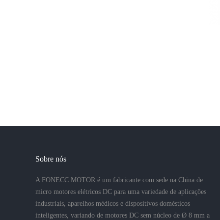
Sobre nós
A FONECC MOTOR é um fabricante com sede na China de
micro motores elétricos DC para uma variedade de aplicações
industriais, aparelhos médicos e dispositivos domésticos
inteligentes, variando de motores DC sem núcleo de Ø 8 mm a