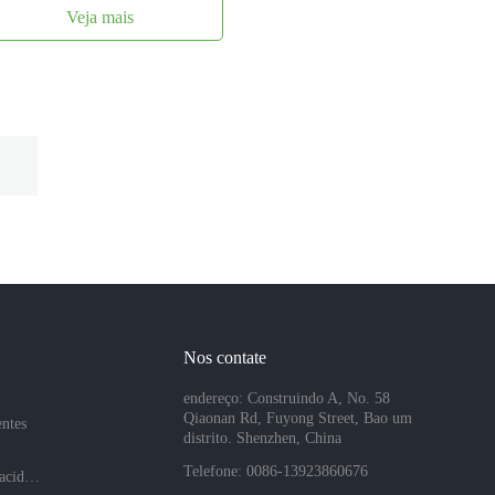
Veja mais
Nos contate
endereço: Construindo A, No. 58
Qiaonan Rd, Fuyong Street, Bao um
entes
distrito. Shenzhen, China
Telefone: 0086-13923860676
Políticas de privacidade da empresa