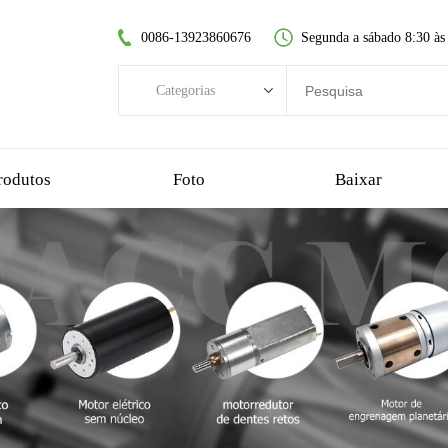
0086-13923860676
Segunda a sábado 8:30 às
Categorias
Categorias
motor DC sem escovas
rodutos
Foto
Baixar
motor dc sem núcleo
motorredutor de dentes retos
motor dc escovado
motor sem escova sem núcleo
motorredutor planetário
motorredutor de plástico
motorredutor sem-fim