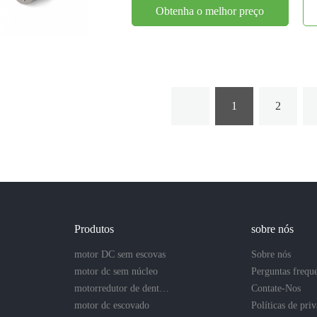
Obtenha o melhor preço
1
2
Produtos
sobre nós
motor DC sem escovas
Sobre nós
motor dc sem núcleo
Perguntas frequ
motorredutor de dentes retos
Contate-Nos
motor dc escovado