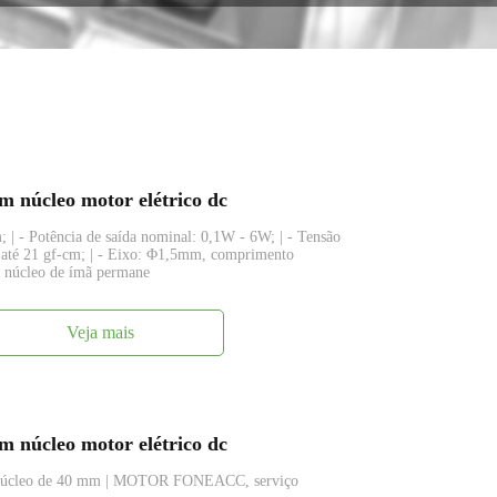
 núcleo motor elétrico dc
 | - Potência de saída nominal: 0,1W - 6W; | - Tensão
 até 21 gf-cm; | - Eixo: Φ1,5mm, comprimento
em núcleo de ímã permane
Veja mais
 núcleo motor elétrico dc
m núcleo de 40 mm | MOTOR FONEACC, serviço