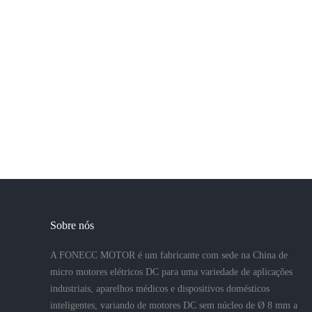
Sobre nós
A FONECC MOTOR é um fabricante com sede na China de
micro motores elétricos DC para uma variedade de aplicações
industriais, aparelhos médicos e dispositivos domésticos
inteligentes, variando de motores DC sem núcleo de Ø 8 mm a