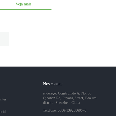
Veja mais
Nos contate
endereço: Construindo A, No. 58
Qiaonan Rd, Fuyong Street, Bao um
entes
distrito. Shenzhen, China
Telefone: 0086-13923860676
Políticas de privacidade da empresa