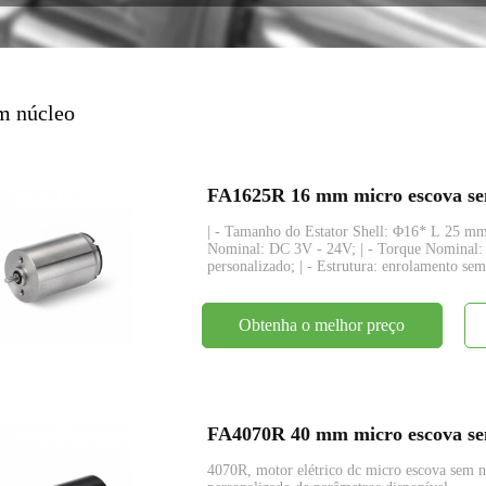
codificador
m núcleo
FA1625R 16 mm micro escova sem
| - Tamanho do Estator Shell: Φ16* L 25 mm;
Nominal: DC 3V - 24V; | - Torque Nominal:
personalizado; | - Estrutura: enrolamento s
Obtenha o melhor preço
FA4070R 40 mm micro escova sem
4070R, motor elétrico dc micro escova se