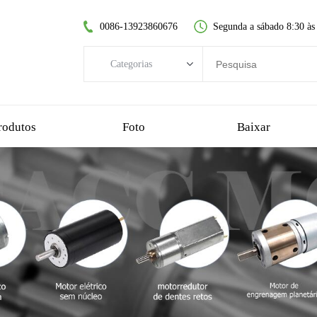
0086-13923860676
Segunda a sábado 8:30 às
Categorias
Categorias
motor DC sem escovas
rodutos
Foto
Baixar
motor dc sem núcleo
motorredutor de dentes retos
motor dc escovado
motor sem escova sem núcleo
motorredutor planetário
motorredutor de plástico
motorredutor sem-fim