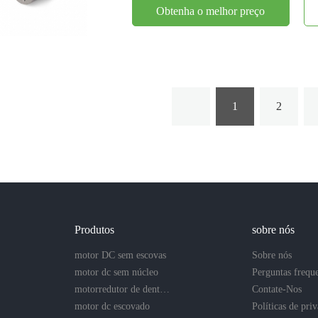
Obtenha o melhor preço
1
2
Produtos
sobre nós
motor DC sem escovas
Sobre nós
motor dc sem núcleo
Perguntas frequ
motorredutor de dentes retos
Contate-Nos
motor dc escovado