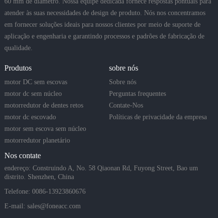
60 mm de diâmetro. Nossa equipe dedicada fornece respostas pontuais para
atender às suas necessidades de design de produto. Nós nos concentramos
em fornecer soluções ideais para nossos clientes por meio de suporte de
aplicação e engenharia e garantindo processos e padrões de fabricação de
qualidade.
Produtos
sobre nós
motor DC sem escovas
Sobre nós
motor dc sem núcleo
Perguntas frequentes
motorredutor de dentes retos
Contate-Nos
motor dc escovado
Políticas de privacidade da empresa
motor sem escova sem núcleo
motorredutor planetário
Nos contate
endereço: Construindo A, No. 58 Qiaonan Rd, Fuyong Street, Bao um
distrito. Shenzhen, China
Telefone: 0086-13923860676
E-mail:
sales@foneacc.com