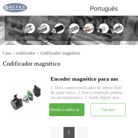
Português
Casa
>
codificador
>
Codificador magnético
Codificador magnético
Encoder magnético para motores de engrenagem CC
1. Dois canais/codificador de sensor Hall
de canal único; 2.Size e resolução podem
ser personalizados; 3. Saída digital atual
do consumo; 4. Alta frequência de
reflexão de 0 kHz a 100 kHz; 5. Faixa de
Obtenha o melhor preço
Veja mais
temperatura de -40°C a 125°C.
1