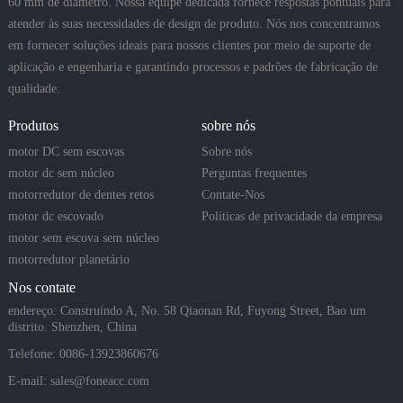
60 mm de diâmetro. Nossa equipe dedicada fornece respostas pontuais para
atender às suas necessidades de design de produto. Nós nos concentramos
em fornecer soluções ideais para nossos clientes por meio de suporte de
aplicação e engenharia e garantindo processos e padrões de fabricação de
qualidade.
Produtos
sobre nós
motor DC sem escovas
Sobre nós
motor dc sem núcleo
Perguntas frequentes
motorredutor de dentes retos
Contate-Nos
motor dc escovado
Políticas de privacidade da empresa
motor sem escova sem núcleo
motorredutor planetário
Nos contate
endereço: Construindo A, No. 58 Qiaonan Rd, Fuyong Street, Bao um
distrito. Shenzhen, China
Telefone: 0086-13923860676
E-mail:
sales@foneacc.com