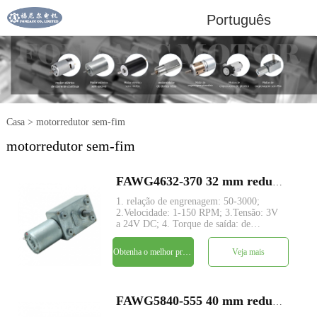
Português
Casa
>
motorredutor sem-fim
motorredutor sem-fim
FAWG4632-370 32 mm redutor de engrenagem sem-fim de ângulo reto motor elétrico dc
1. relação de engrenagem: 50-3000;
2.Velocidade: 1-150 RPM; 3.Tensão: 3V
a 24V DC; 4. Torque de saída: de
0,5kg.cm~45kg.cm; estrutura da
engrenagem 5.Worm com eixo de
Obtenha o melhor preço
Veja mais
transmissão em ângulo reto; torque
6.Large e baixo ruído; 7.Codificador:
Codificad
FAWG5840-555 40 mm redutor de engrenagem sem-fim de ângulo reto motor elétrico dc