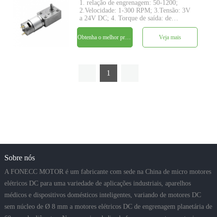
1. relação de engrenagem: 50-1200;
2.Velocidade: 1-300 RPM; 3.Tensão: 3V
a 24V DC; 4. Torque de saída: de
0,5kg.cm~90kg.cm; estrutura da
engrenagem 5.Worm com eixo de
Obtenha o melhor preço
Veja mais
transmissão em ângulo reto; torque
6.Large e baixo ruído; 7.Codificador:
Codificad
1
Sobre nós
A FONECC MOTOR é um fabricante com sede na China de micro motores
elétricos DC para uma variedade de aplicações industriais, aparelhos
médicos e dispositivos domésticos inteligentes, variando de motores DC
sem núcleo de Ø 8 mm a motores elétricos DC de engrenagem planetária de