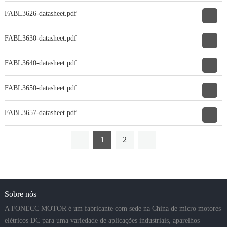
FABL3626-datasheet.pdf
FABL3630-datasheet.pdf
FABL3640-datasheet.pdf
FABL3650-datasheet.pdf
FABL3657-datasheet.pdf
1
2
Sobre nós
A FONECC MOTOR é um fabricante com sede na China de micro motores
elétricos DC para uma variedade de aplicações industriais, aparelhos