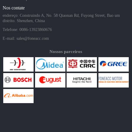
Nos contate
endereço: Construindo A, No. 58 Qiaonan Rd, Fuyong Street, Bao um
distrito. Shenzhen, China
Telefone: 0086-13923860676
E-mail:
sales@foneacc.com
Nossos parceiros