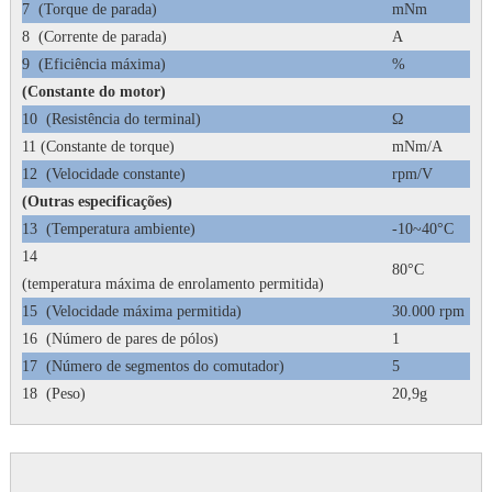
7
(Torque de parada)
mNm
3
8
(Corrente de parada)
A
1
9
(Eficiência máxima)
%
7
(Constante do motor)
10
(Resistência do terminal)
Ω
2
11 (Constante de torque)
mNm/A
2
12
(Velocidade constante)
rpm/V
3
(Outras especificações)
13
(Temperatura ambiente)
-10~40°C
14
80°C
(temperatura máxima de enrolamento permitida)
15
(Velocidade máxima permitida)
30.000 rpm
16
(Número de pares de pólos)
1
17
(Número de segmentos do comutador)
5
18
(Peso)
20,9g