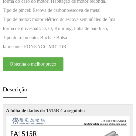
forma do caso do motor:
Habitação de motor redonda.
Tipo de pincel:
Escova de carbono/escova de metal
Tipo de motor:
motor elétrico dc escova sem núcleo de ímã
permanente
forma de driveshaft:
D, O, Knurling, linha de parafuso,
Personalização
Tipo de rolamento:
Bucha / Bolsa
fabricante:
FONEACC MOTOR
Obtenha o melhor preço
Descrição
A folha de dados do 1515R é a seguinte: