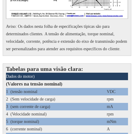
Aviso: Os dados nesta folha de especificações típicas são para
determinados clientes.
A tensão de alimentação, torque nominal,
velocidade, corrente, potência e extensão do eixo de transmissão podem
ser personalizados para atender aos requisitos específicos do cliente.
Tabelas para uma visão clara:
Dados do motor)
1
(Valores na tensão nominal)
1
(tensão nominal
VDC
3
2
(Sem velocidade de carga)
rpm
1
3
(sem corrente de carga)
mA
4
4
(Velocidade nominal)
rpm
1
5
(torque nominal)
mNm
0
6
(corrente nominal)
A
0