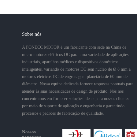
Sobre nós
A FONECC MOTOR é um fabricante com sede na China de
micro motores elétricos DC para uma variedade de aplicações
industriais, aparelhos médicos e dispositivos domésticos
inteligentes, variando de motores DC sem núcleo de Ø 8 mm a
motores elétricos DC de engrenagem planetária de 60 mm de
diâmetro. Nossa equipe dedicada fornece respostas pontuais para
atender às suas necessidades de design de produto. Nós nos
concentramos em fornecer soluções ideais para nossos clientes
por meio de suporte de aplicação e engenharia e garantindo
processos e padrões de fabricação de qualidade.
Nossos
parceiros