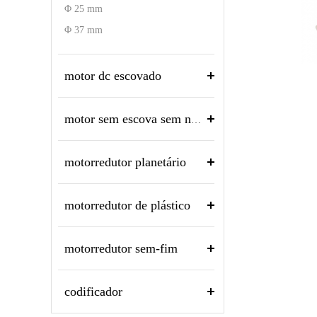
Φ 25 mm
Φ 37 mm
motor dc escovado
motor sem escova sem núcleo
motorredutor planetário
motorredutor de plástico
motorredutor sem-fim
codificador