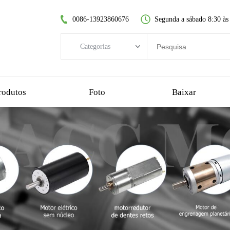
0086-13923860676
Segunda a sábado 8:30 às
Categorias
Categorias
motor DC sem escovas
rodutos
Foto
Baixar
motor dc sem núcleo
motorredutor de dentes retos
motor dc escovado
motor sem escova sem núcleo
motorredutor planetário
motorredutor de plástico
motorredutor sem-fim