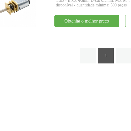
TBD - Eixo: Φ3mm D-cut 0.5mm, M3, M4, per
disponível - quantidade mínima: 500 peças
Obtenha o melhor preço
1