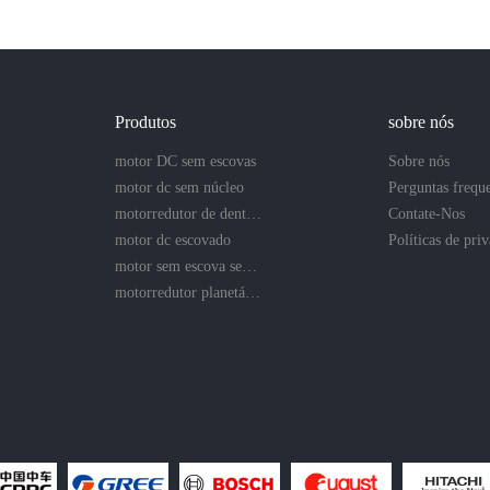
Produtos
sobre nós
motor DC sem escovas
Sobre nós
motor dc sem núcleo
Perguntas frequ
motorredutor de dentes retos
Contate-Nos
motor dc escovado
motor sem escova sem núcleo
motorredutor planetário