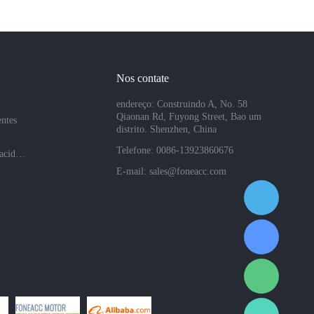
Nos contate
endereço: Construindo A, No. 58
Qiaonan Rd, Fuyong Street, Bao um
entes
distrito. Shenzhen, China
Telefone: 0086-13923860676
Políticas de privacidade da empresa
E-mail:
sales@foneacc.com