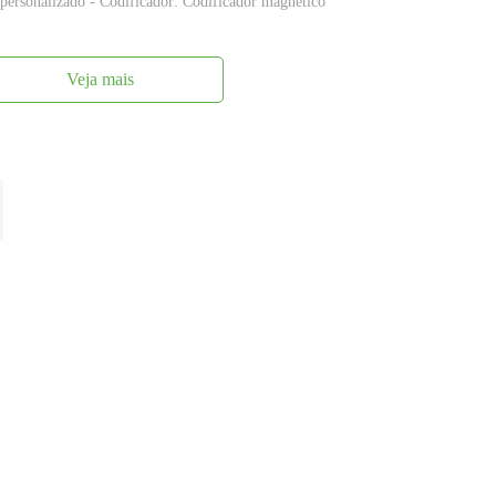
sonalizado - Codificador: Codificador magnético
Veja mais