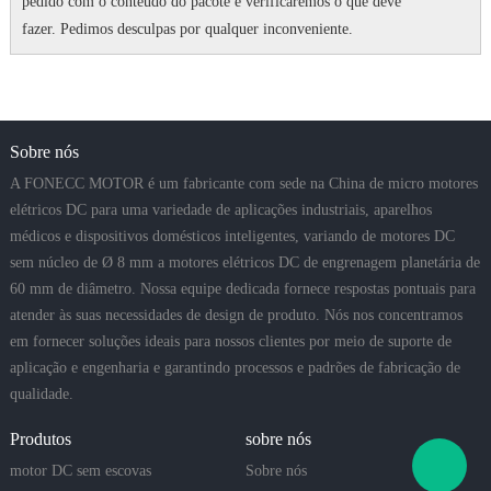
pedido com o conteúdo do pacote e verificaremos o que deve
fazer.
Pedimos desculpas por qualquer inconveniente.
Sobre nós
A FONECC MOTOR é um fabricante com sede na China de micro motores
elétricos DC para uma variedade de aplicações industriais, aparelhos
médicos e dispositivos domésticos inteligentes, variando de motores DC
sem núcleo de Ø 8 mm a motores elétricos DC de engrenagem planetária de
60 mm de diâmetro. Nossa equipe dedicada fornece respostas pontuais para
atender às suas necessidades de design de produto. Nós nos concentramos
em fornecer soluções ideais para nossos clientes por meio de suporte de
aplicação e engenharia e garantindo processos e padrões de fabricação de
qualidade.
Produtos
sobre nós
motor DC sem escovas
Sobre nós