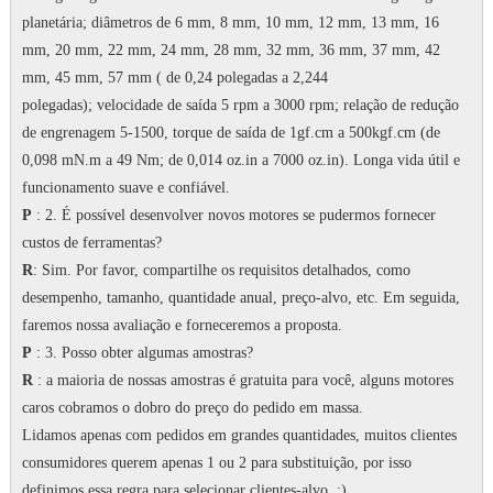
planetária;
diâmetros de 6 mm, 8 mm, 10 mm, 12 mm, 13 mm, 16
mm, 20 mm, 22 mm, 24 mm, 28 mm, 32 mm, 36 mm, 37 mm, 42
mm, 45 mm, 57 mm ( de 0,24 polegadas a 2,244
polegadas);
velocidade de saída 5 rpm a 3000 rpm;
relação de redução
de engrenagem 5-1500, torque de saída de 1gf.cm a 500kgf.cm (de
0,098 mN.m a 49 Nm; de 0,014 oz.in a 7000 oz.in).
Longa vida útil e
funcionamento suave e confiável.
P
: 2. É possível desenvolver novos motores se pudermos fornecer
custos de ferramentas?
R
: Sim.
Por favor, compartilhe os requisitos detalhados, como
desempenho, tamanho, quantidade anual, preço-alvo, etc. Em seguida,
faremos nossa avaliação e forneceremos a proposta.
P
: 3. Posso obter algumas amostras?
R
: a maioria de nossas amostras é gratuita para você, alguns motores
caros cobramos o dobro do preço do pedido em massa.
Lidamos apenas com pedidos em grandes quantidades, muitos clientes
consumidores querem apenas 1 ou 2 para substituição, por isso
definimos essa regra para selecionar clientes-alvo.
:)