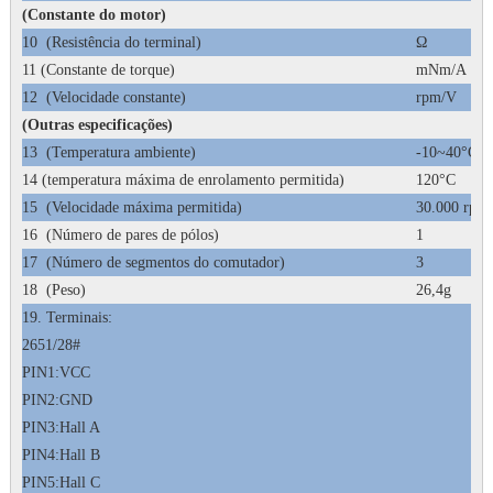
(Constante do motor)
10
(Resistência do terminal)
Ω
11 (Constante de torque)
mNm/A
12
(Velocidade constante)
rpm/V
(Outras especificações)
13
(Temperatura ambiente)
-10~40°C
14 (temperatura máxima de enrolamento permitida)
120°C
15
(Velocidade máxima permitida)
30.000 rpm
16
(Número de pares de pólos)
1
17
(Número de segmentos do comutador)
3
18
(Peso)
26,4g
19.
Terminais:
2651/28#
PIN1:VCC
PIN2:GND
PIN3:Hall A
PIN4:Hall B
PIN5:Hall C