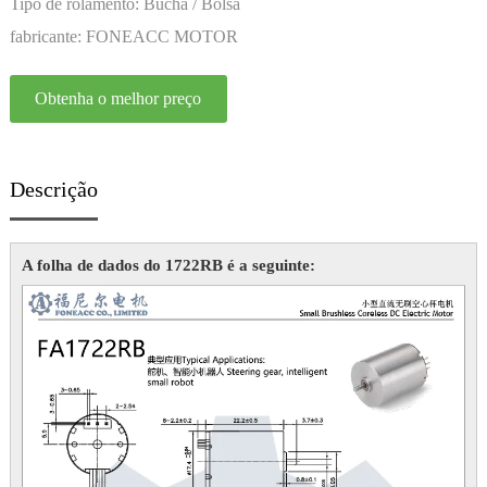
Personalização
Tipo de rolamento:
Bucha / Bolsa
fabricante:
FONEACC MOTOR
Obtenha o melhor preço
Descrição
A folha de dados do 1722RB é a seguinte: