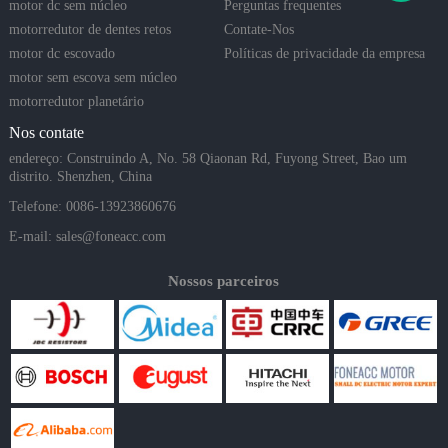
motor dc sem núcleo
Perguntas frequentes
motorredutor de dentes retos
Contate-Nos
motor dc escovado
Políticas de privacidade da empresa
motor sem escova sem núcleo
motorredutor planetário
Nos contate
endereço: Construindo A, No. 58 Qiaonan Rd, Fuyong Street, Bao um
distrito. Shenzhen, China
Telefone: 0086-13923860676
E-mail:
sales@foneacc.com
Nossos parceiros