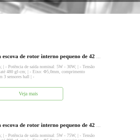
FABL4235, motor elétrico dc sem escova de rotor interno pequeno de 42 mm
 | - Potência de saída nominal: 5W - 30W; | - Tensão
 até 480 gf-cm; | - Eixo: Φ5,0mm, comprimento
 3 sensores hall | -
Veja mais
FABL4260, motor elétrico dc sem escova de rotor interno pequeno de 42 mm
 | - Potência de saída nominal: 5W - 75W; | - Tensão