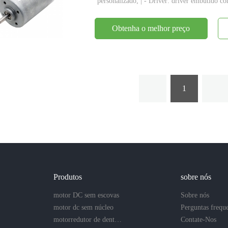
personalizado; | - Driver: driver embutido com
Obtenha o melhor preço
1
Produtos
sobre nós
motor DC sem escovas
Sobre nós
motor dc sem núcleo
Perguntas frequ
motorredutor de dentes retos
Contate-Nos