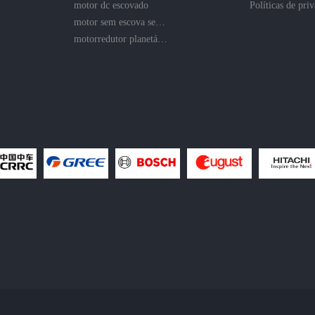
motor dc escovado
motor sem escova sem núcleo
motorredutor planetário