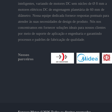
inteligentes, variando de motores DC sem núcleo de Ø 8 mm a
motores elétricos DC de engrenagem planetária de 60 mm de
diâmetro. Nossa equipe dedicada fornece respostas pontuais para
atender às suas necessidades de design de produto. Nós nos
concentramos em fornecer soluções ideais para nossos clientes
por meio de suporte de aplicação e engenharia e garantindo
processos e padrões de fabricação de qualidade.
Nossos
parceiros