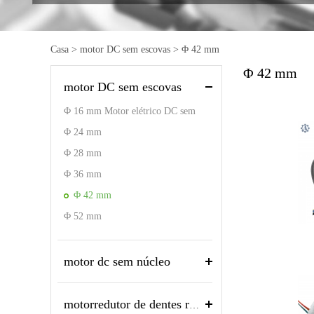
Casa
>
motor DC sem escovas
>
Φ 42 mm
Φ 42 mm
motor DC sem escovas
Φ 16 mm Motor elétrico DC sem
escova inrunner com driver
Φ 24 mm
Φ 28 mm
Φ 36 mm
Φ 42 mm
Φ 52 mm
motor dc sem núcleo
motorredutor de dentes retos