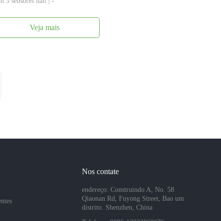
 3 sensores hall | -
Veja mais
Nos contate
endereço: Construindo A, No. 58
Qiaonan Rd, Fuyong Street, Bao um
entes
distrito. Shenzhen, China