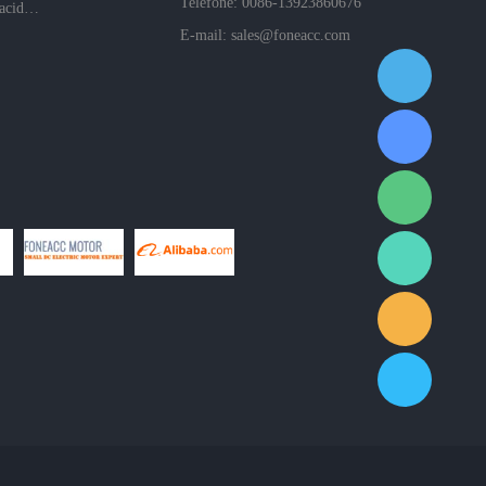
Telefone: 0086-13923860676
Políticas de privacidade da empresa
E-mail:
sales@foneacc.com