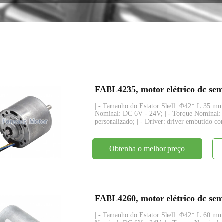
codificador
| - Tamanho do Estator Shell: Φ42* L 35 mm;
Nominal: DC 6V - 24V; | - Torque Nominal:
personalizado; | - Driver: driver embutido com
Obtenha o melhor preço
| - Tamanho do Estator Shell: Φ42* L 60 mm;