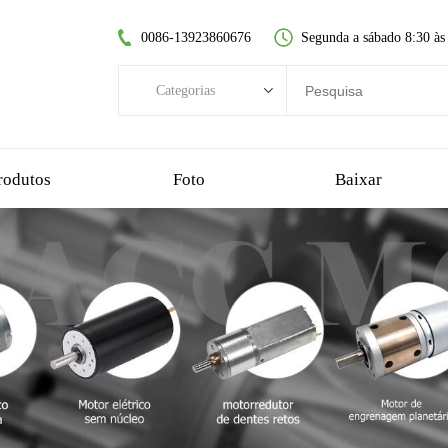
0086-13923860676
Segunda a sábado 8:30 às
Categorias
Categorias
motor DC sem escovas
rodutos
Foto
Baixar
motor dc sem núcleo
motorredutor de dentes retos
motor dc escovado
motor sem escova sem núcleo
motorredutor planetário
motorredutor de plástico
motorredutor sem-fim