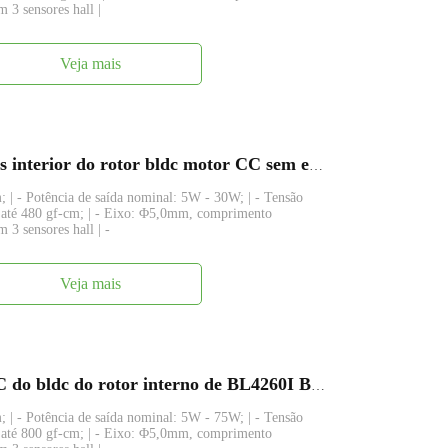
m 3 sensores hall |
Veja mais
FABL4235 B4235M 42 milímetros interior do rotor bldc motor CC sem escovas com o condutor
 | - Potência de saída nominal: 5W - 30W; | - Tensão
 até 480 gf-cm; | - Eixo: Φ5,0mm, comprimento
 3 sensores hall | -
Veja mais
Motor sem escova pequeno da CC do bldc do rotor interno de BL4260I BL4260 B4260M 42mm
 | - Potência de saída nominal: 5W - 75W; | - Tensão
 até 800 gf-cm; | - Eixo: Φ5,0mm, comprimento