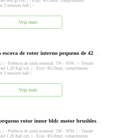
 até 800 gf-cm; | - Eixo: Φ5,0mm, comprimento
 3 sensores hall | -
Veja mais
FABL4275, motor elétrico dc sem escova de rotor interno pequeno de 42 mm
 | - Potência de saída nominal: 5W - 95W; | - Tensão
 até 1,20 Kgf-cm; | - Eixo: Φ5,0mm, comprimento
m 3 sensores hall |
Veja mais
BL4275I B4275M 42 milímetros pequeno rotor innor bldc motor brushless dc
 | - Potência de saída nominal: 5W - 95W; | - Tensão
 até 1,20 Kgf-cm; | - Eixo: Φ5,0mm, comprimento