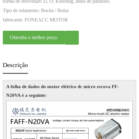
forma de driveshaft:
D, O, Knurling, linha de parafuso,
Personalização
Tipo de rolamento:
Bucha / Bolsa
fabricante:
FONEACC MOTOR
Obtenha o melhor preço
Descrição
A folha de dados do motor elétrico dc micro escova FF-
N20VA é a seguinte: