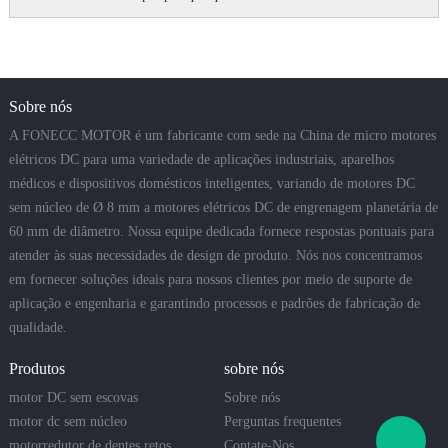
Sobre nós
A FONECC MOTOR é um fabricante com sede na China de micro motores
elétricos DC para uma variedade de aplicações industriais, aparelhos
médicos e dispositivos domésticos inteligentes, variando de motores DC
sem núcleo de Ø 8 mm a motores elétricos DC de engrenagem planetária de
60 mm de diâmetro. Nossa equipe dedicada fornece respostas pontuais para
atender às suas necessidades de design de produto. Nós nos concentramos
em fornecer soluções ideais para nossos clientes por meio de suporte de
aplicação e engenharia e garantindo processos e padrões de fabricação de
qualidade.
Produtos
sobre nós
motor DC sem escovas
Sobre nós
motor dc sem núcleo
Perguntas frequentes
motorredutor de dentes retos
Contate-Nos