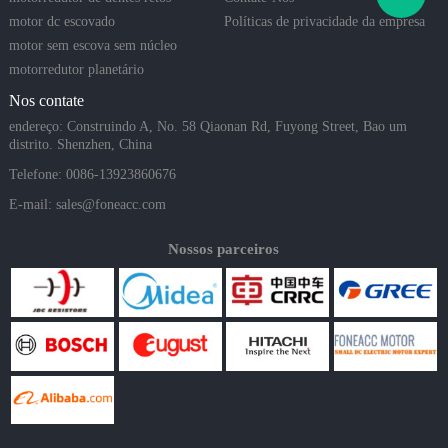
motor dc escovado
Políticas de privacidade da empresa
motor sem escova sem núcleo
motorredutor planetário
Nos contate
endereço: Construindo A, No. 58 Qiaonan Rd, Fuyong Street, Bao um
distrito. Shenzhen, China
Telefone: 0086-13923860676
E-mail:
sales@foneacc.com
Nossos parceiros