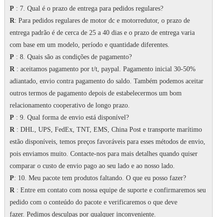
P
: 7.
Qual é o prazo de entrega para pedidos regulares?
R
: Para pedidos regulares de motor dc e motorredutor, o prazo de
entrega padrão é de cerca de 25 a 40 dias e o prazo de entrega varia
com base em um modelo, período e quantidade diferentes.
P
: 8. Quais são as condições de pagamento?
R
: aceitamos pagamento por t/t, paypal.
Pagamento inicial 30-50%
adiantado, envio contra pagamento do saldo.
Também podemos aceitar
outros termos de pagamento depois de estabelecermos um bom
relacionamento cooperativo de longo prazo.
P
: 9. Qual forma de envio está disponível?
R
: DHL, UPS, FedEx, TNT, EMS, China Post e transporte marítimo
estão disponíveis, temos preços favoráveis para esses métodos de envio,
pois enviamos muito.
Contacte-nos para mais detalhes quando quiser
comparar o custo de envio pago ao seu lado e ao nosso lado.
P
: 10. Meu pacote tem produtos faltando.
O que eu posso fazer?
R
: Entre em contato com nossa equipe de suporte e confirmaremos seu
pedido com o conteúdo do pacote e verificaremos o que deve
fazer.
Pedimos desculpas por qualquer inconveniente.