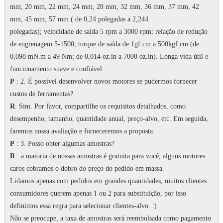
mm, 20 mm, 22 mm, 24 mm, 28 mm, 32 mm, 36 mm, 37 mm, 42
mm, 45 mm, 57 mm ( de 0,24 polegadas a 2,244
polegadas);
velocidade de saída 5 rpm a 3000 rpm;
relação de redução
de engrenagem 5-1500, torque de saída de 1gf.cm a 500kgf.cm (de
0,098 mN.m a 49 Nm; de 0,014 oz.in a 7000 oz.in).
Longa vida útil e
funcionamento suave e confiável.
P
: 2. É possível desenvolver novos motores se pudermos fornecer
custos de ferramentas?
R
: Sim.
Por favor, compartilhe os requisitos detalhados, como
desempenho, tamanho, quantidade anual, preço-alvo, etc. Em seguida,
faremos nossa avaliação e forneceremos a proposta.
P
: 3. Posso obter algumas amostras?
R
: a maioria de nossas amostras é gratuita para você, alguns motores
caros cobramos o dobro do preço do pedido em massa.
Lidamos apenas com pedidos em grandes quantidades, muitos clientes
consumidores querem apenas 1 ou 2 para substituição, por isso
definimos essa regra para selecionar clientes-alvo.
:)
Não se preocupe, a taxa de amostras será reembolsada como pagamento