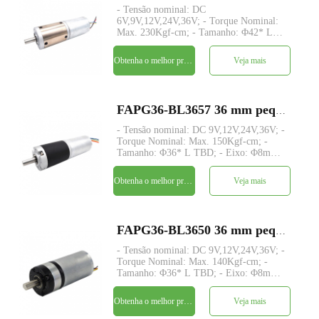
- Tensão nominal: DC
6V,9V,12V,24V,36V; - Torque Nominal:
Max. 230Kgf-cm; - Tamanho: Φ42* L
TBD; - Eixo: Φ8mm D-cut 1mm; -
Controle: Placa de driver integrada com
Obtenha o melhor preço
Veja mais
sensores de hall; - quantidade mínima:
500 peças
FAPG36-BL3657 36 mm pequeno metal redutor planetário dc motor elétrico
- Tensão nominal: DC 9V,12V,24V,36V; -
Torque Nominal: Max. 150Kgf-cm; -
Tamanho: Φ36* L TBD; - Eixo: Φ8mm
D-cut 1mm; - Controle: Driver embutido
/W hall sensor; - quantidade mínima: 500
Obtenha o melhor preço
Veja mais
peças
FAPG36-BL3650 36 mm pequeno metal redutor planetário dc motor elétrico
- Tensão nominal: DC 9V,12V,24V,36V; -
Torque Nominal: Max. 140Kgf-cm; -
Tamanho: Φ36* L TBD; - Eixo: Φ8mm
D-cut 1mm; - Controle: Placa de driver
integrada com sensores de hall; -
Obtenha o melhor preço
Veja mais
quantidade mínima: 500 peças