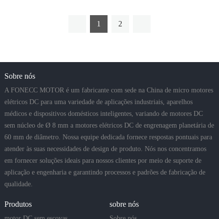
1
2
Sobre nós
A FONECC MOTOR é um fabricante com sede na China de micro motores
elétricos DC para uma variedade de aplicações industriais, aparelhos
médicos e dispositivos domésticos inteligentes, variando de motores DC
sem núcleo de Ø 8 mm a motores elétricos DC de engrenagem planetária de
60 mm de diâmetro. Nossa equipe dedicada fornece respostas pontuais para
atender às suas necessidades de design de produto. Nós nos concentramos
em fornecer soluções ideais para nossos clientes por meio de suporte de
aplicação e engenharia e garantindo processos e padrões de fabricação de
qualidade.
Produtos
sobre nós
motor DC sem escovas
Sobre nós