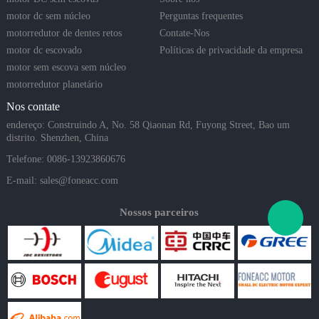
motor dc sem núcleo
Perguntas frequentes
motorredutor de dentes retos
Contate-Nos
motor dc escovado
Políticas de privacidade da empresa
motor sem escova sem núcleo
motorredutor planetário
Nos contate
endereço: Construindo A, No. 58 Qiaonan Rd, Fuyong Street, Bao um
distrito. Shenzhen, China
Telefone: 0086-13923860676
E-mail:
sales@foneacc.com
Nossos parceiros