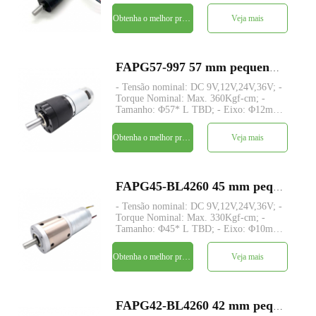
9V,12V,24V,36V; - Torque Nominal:
Max. 15Kgf-cm; - Tamanho: Φ24* L
Obtenha o melhor preço
Veja mais
TBD; - Eixo: eixo de transmissão
concêntrico, Φ6mm D-cut 0,5mm,
personalizado;
FAPG57-997 57 mm pequeno metal redutor planetário dc motor elétrico
- Tensão nominal: DC 9V,12V,24V,36V; -
Torque Nominal: Max. 360Kgf-cm; -
Tamanho: Φ57* L TBD; - Eixo: Φ12mm
D-cut 4mm, personalizado; - Codificador:
Codificador magnético; - quantidade
Obtenha o melhor preço
Veja mais
mínima: 500 peças
FAPG45-BL4260 45 mm pequeno metal redutor planetário dc motor elétrico
- Tensão nominal: DC 9V,12V,24V,36V; -
Torque Nominal: Max. 330Kgf-cm; -
Tamanho: Φ45* L TBD; - Eixo: Φ10mm
D-cut 2mm; - Controle: Placa de driver
integrada com sensores de hall; -
Obtenha o melhor preço
Veja mais
quantidade mínima: 500 peças
FAPG42-BL4260 42 mm pequeno metal redutor planetário dc motor elétrico