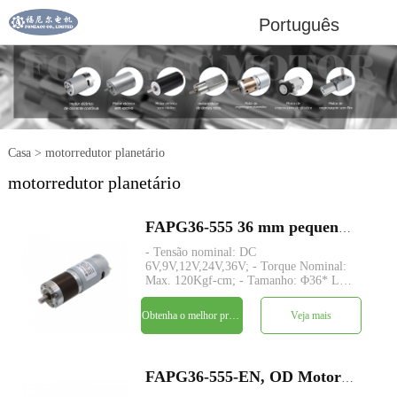
Português
Casa
>
motorredutor planetário
motorredutor planetário
FAPG36-555 36 mm pequeno metal redutor planetário dc motor elétrico
- Tensão nominal: DC
6V,9V,12V,24V,36V; - Torque Nominal:
Max. 120Kgf-cm; - Tamanho: Φ36* L
TBD; - Eixo: Φ8mm D-cut 1mm; -
Codificador: Codificador magnético; -
Obtenha o melhor preço
Veja mais
quantidade mínima: 500 peças
FAPG36-555-EN, OD Motor DC de ímã permanente de engrenagem planetária de 36 mm com codificador magnético