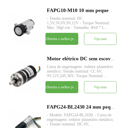
FAPG10-M10 10 mm pequeno plástico redutor planetário dc motor elétrico
- Tensão nominal: DC
1,5V,3V,6V,9V,12V - Torque Nominal:
Max. 50gf-cm - Tamanho: Φ10 * L
10mm - Eixo: +; Corte em D; pinhão -
Codificador: Codificador magnético -
Obtenha o melhor preço
Veja mais
quantidade mínima: 500 peças
Motor elétrico DC sem escova com engrenagem planetária de 36 mm de diâmetro FAPG36-BL3640
Caixa de engrenagens: redutor planetário
metálico; Tensão nominal: CC 6V,
9V,12V,24V,36V; Torque Nominal:
Personalizado até 100Kgf-cm; Potência
de saída nominal: Personalizada até 35W;
Obtenha o melhor preço
Veja mais
Tamanho: Φ36*L TBD; Diâmetro do
eixo: Ø8 / Ø10 mm Quantidade mín
FAPG24-BL2430 24 mm pequeno metal redutor planetário dc motor elétrico
- Modelo: FAPG24-BL2430; - Caixa de
engrenagens: redutor planetário metálico;
- Tensão nominal: DC 6V,