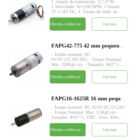
1. relação de transmissão: 3,7-3736;
2.Velocidade: 10-1500 RPM; 3.Tensão:
3V a 24V DC; 4. Torque de saída: de
5kg.cm~150kg.cm; 5. Estrutura da
engrenagem planetária com eixo motor
Obtenha o melhor preço
Veja mais
concêntrico; 6.Large e baixo ruído;
7.Codificador: Codifi
FAPG42-775 42 mm pequeno metal redutor planetário dc motor elétrico
- Tensão nominal: DC
6V,9V,12V,24V,36V; - Torque Nominal:
Max. 320Kgf-cm; - Tamanho: Φ42* L
TBD; - Eixo: Φ8mm D-cut 1mm; -
Encoder: Encoder magnético/óptico; -
Obtenha o melhor preço
Veja mais
quantidade mínima: 500 peças
FAPG16-1625R 16 mm pequeno metal redutor planetário dc motor elétrico
- Tensão nominal: DC 3V,6V,9V,12V,24V
- Torque Nominal: Max. 3,5Kgf-cm -
Tamanho: Φ16 * L TBD - Eixo: Φ3mm
D-cut 0,5mm - Codificador: Codificador
magnético - quantidade mínima: 500
Obtenha o melhor preço
Veja mais
peças