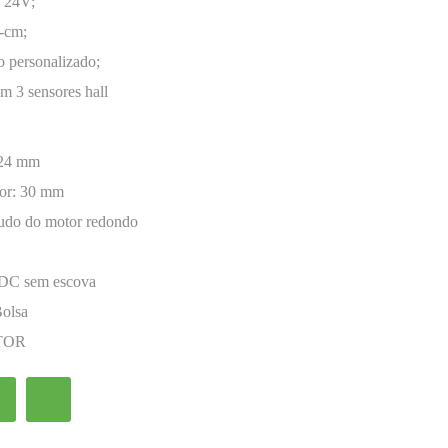
- 24V;
f-cm;
 personalizado;
om 3 sensores hall
24 mm
or:
30 mm
udo do motor redondo
 DC sem escova
Bolsa
TOR