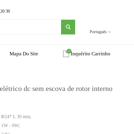
 20:30
Português
0
Mapa Do Site
Inquérito Carrinho
étrico dc sem escova de rotor interno
m
l: Φ24* L 30 mm;
l: 1W - 9W;