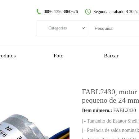
0086-13923860676
Segunda a sábado 8:30 às
Categorias
Categorias
motor DC sem escovas
rodutos
Foto
Baixar
motor dc sem núcleo
motorredutor de dentes retos
motor dc escovado
FABL2430, motor el
motor sem escova sem núcleo
pequeno de 24 m
motorredutor planetário
Item número.:
FABL2430
motorredutor de plástico
| - Tamanho do Estator Shel
motorredutor sem-fim
| - Potência de saída nomina