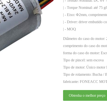
codificador
| - Tensão Nominal: DC 6V 
| - Torque Nominal: até 75 g
| - Eixo: Φ2mm, comprimento
| - Driver: driver embutido c
| - MOQ
Diâmetro do caso do motor:
comprimento do caso do mot
forma do caso do motor:
Esc
Tipo de pincel:
sem escova
Tipo de motor:
Único motor
Tipo de rolamento:
Bucha / 
fabricante:
FONEACC MO
Obtenha o melhor preço