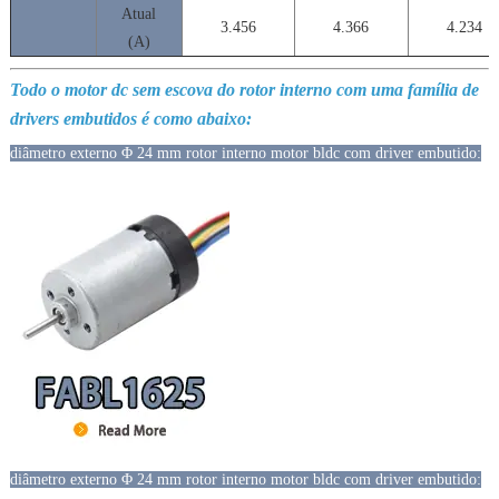
Atual
3.456
4.366
4.234
(A)
Todo o motor dc sem escova do rotor interno com uma família de
drivers embutidos é como abaixo:
diâmetro externo Φ 24 mm rotor interno motor bldc com driver embutido:
diâmetro externo Φ 24 mm rotor interno motor bldc com driver embutido: