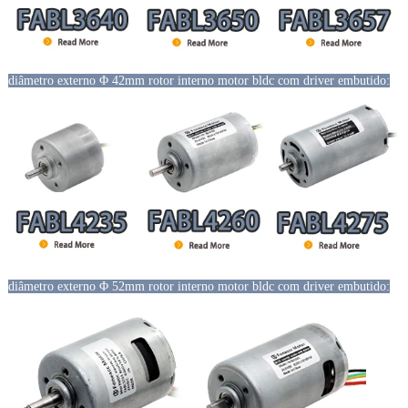
diâmetro externo Φ 42mm rotor interno motor bldc com driver embutido:
diâmetro externo Φ 52mm rotor interno motor bldc com driver embutido: