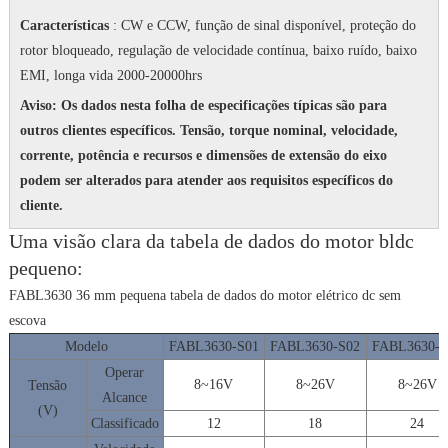
Características
: CW e CCW, função de sinal disponível, proteção do
rotor bloqueado, regulação de velocidade contínua, baixo ruído, baixo
EMI, longa vida 2000-20000hrs
Aviso: Os dados nesta folha de especificações típicas são para
outros clientes específicos.
Tensão, torque nominal, velocidade,
corrente, potência e recursos e dimensões de extensão do eixo
podem ser alterados para atender aos requisitos específicos do
cliente.
Uma visão clara da tabela de dados do motor bldc
pequeno:
FABL3630 36 mm pequena tabela de dados do motor elétrico dc sem
escova
Modelo
FABL3630-S01
FABL3630-S02
FABL3630-S
Operar
8~16V
8~26V
8~26V
Tensão
Alcance
(V)
Classificado
12
18
24