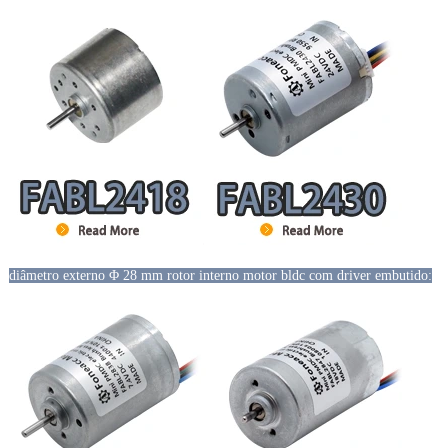
diâmetro externo Φ 28 mm rotor interno motor bldc com driver embutido: