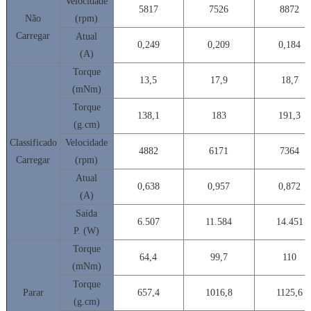
Velocidade
5817
7526
8872
Não
(rpm)
Carregar
Atual
0,249
0,209
0,184
(A)
Torque
13,5
17,9
18,7
(mNm)
Torque
138,1
183
191,3
(g.cm)
Classificado
Velocidade
4882
6171
7364
Carregar
(rpm)
Atual
0,638
0,957
0,872
(A)
Saída
6.507
11.584
14.451
P. (W)
Torque
64,4
99,7
110
(mNm)
Torque
Parar
657,4
1016,8
1125,6
(g.cm)