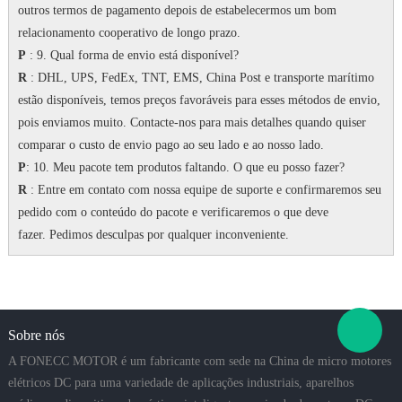
outros termos de pagamento depois de estabelecermos um bom
relacionamento cooperativo de longo prazo.
P
: 9. Qual forma de envio está disponível?
R
: DHL, UPS, FedEx, TNT, EMS, China Post e transporte marítimo
estão disponíveis, temos preços favoráveis para esses métodos de envio,
pois enviamos muito.
Contacte-nos para mais detalhes quando quiser
comparar o custo de envio pago ao seu lado e ao nosso lado.
P
: 10. Meu pacote tem produtos faltando.
O que eu posso fazer?
R
: Entre em contato com nossa equipe de suporte e confirmaremos seu
pedido com o conteúdo do pacote e verificaremos o que deve
fazer.
Pedimos desculpas por qualquer inconveniente.
Sobre nós
A FONECC MOTOR é um fabricante com sede na China de micro motores
elétricos DC para uma variedade de aplicações industriais, aparelhos