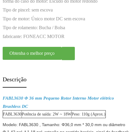
forma do caso do motor:
Escudo do motor redondo
Tipo de pincel:
sem escova
Tipo de motor:
Único motor DC sem escova
Tipo de rolamento:
Bucha / Bolsa
fabricante:
FONEACC MOTOR
Obtenha o melhor preço
Descrição
FABL3630 Φ 36 mm Pequeno Rotor Interno Motor elétrico
Brushless DC
FABL3630
Potência de saída: 2W ~ 18W
Peso: 110g (Aprox.)
Modelo: FABL3630
, Tamanho: Φ36,0 mm * 30,0 mm ou diâmetro