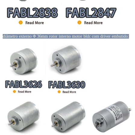
diâmetro externo Φ 36mm rotor interno motor bldc com driver embutido: