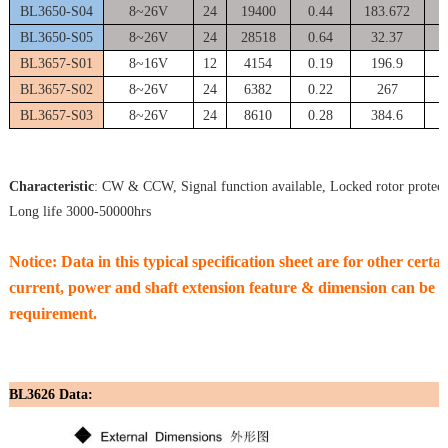
BL3650-S04
8~26V
24
19400
0.44
183.672
1
BL3650-S05
8~26V
24
28518
0.64
32.37
2
BL3657-S01
8~16V
12
4154
0.19
196.9
BL3657-S02
8~26V
24
6382
0.22
267
BL3657-S03
8~26V
24
8610
0.28
384.6
Characteristic
: CW & CCW, Signal function available, Locked rotor protect
Long life 3000-50000hrs
Notice: Data in this typical specification sheet are for other cert
current, power and shaft extension feature & dimension can be c
requirement.
BL3626 Data: