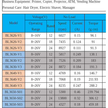
Business Equipment: Printer, Copier, Projector, ATM, Vending Machine
Personal Care: Hair Dryer, Electric Shaver, Massager
Voltage(V)
No Load
Model
Operating
Speed
Current
Torque
S
Rated
Range
(rpm)
(A)
(g.cm)
(
BL3626-V1
8~16V
12
6027
0.15
96.1
BL3626-V2
8~26V
18
7435
0.124
91
BL3626-V3
8~26V
24
8927
0.111
91.3
BL3630-V1
8~16V
12
5817
0.249
138.1
BL3630-V2
8~26V
18
7526
0.209
183
BL3630-V3
8~26V
24
8872
0.184
191.3
BL3640-V1
8~16V
12
4769
0.16
146.7
BL3640-V2
8~26V
18
7068
0.19
211.93
BL3640-V3
8~26V
24
8235
0.247
288.2
BL3650-S01
8~26V
12
5300
0.46
239.794
BL3650-S02
8~26V
24
13800
0.32
306.12
1
BL3650-S03
8~26V
24
4327
0.18
459.18