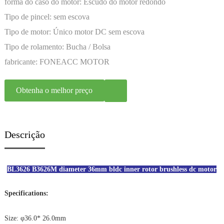
forma do caso do motor:
Escudo do motor redondo
Tipo de pincel:
sem escova
Tipo de motor:
Único motor DC sem escova
Tipo de rolamento:
Bucha / Bolsa
fabricante:
FONEACC MOTOR
Obtenha o melhor preço
Descrição
BL3626 B3626M diameter 36mm bldc inner rotor brushless dc motor
Specifications:
Size: φ36.0* 26.0mm