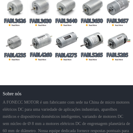
Sobre nós
A FONECC MOTOR é um fabricante com sede na China de micro motores
elétricos DC para uma variedade de aplicações industriais, aparelhos
médicos e dispositivos domésticos inteligentes, variando de motores DC
sem núcleo de Ø 8 mm a motores elétricos DC de engrenagem planetária de
60 mm de diâmetro. Nossa equipe dedicada fornece respostas pontuais para