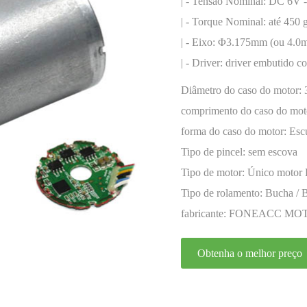
codificador
| - Tensão Nominal: DC 6V 
| - Torque Nominal: até 450 
| - Eixo: Φ3.175mm (ou 4.0
| - Driver: driver embutido c
Diâmetro do caso do motor:
comprimento do caso do mot
forma do caso do motor:
Esc
Tipo de pincel:
sem escova
Tipo de motor:
Único motor
Tipo de rolamento:
Bucha / 
fabricante:
FONEACC MO
Obtenha o melhor preço