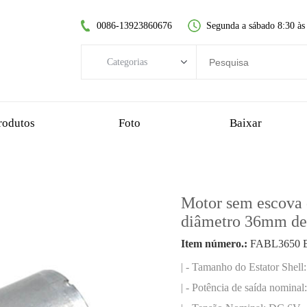
0086-13923860676
Segunda a sábado 8:30 às
Categorias
Categorias
motor DC sem escovas
rodutos
Foto
Baixar
motor dc sem núcleo
motorredutor de dentes retos
motor dc escovado
Motor sem escova d
motor sem escova sem núcleo
diâmetro 36mm d
motorredutor planetário
Item número.:
FABL3650 
motorredutor de plástico
| - Tamanho do Estator Shel
motorredutor sem-fim
| - Potência de saída nomina