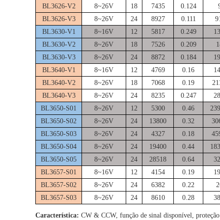
BL3626-V2
8~26V
18
7435
0.124
BL3626-V3
8~26V
24
8927
0.111
9
BL3630-V1
8~16V
12
5817
0.249
13
BL3630-V2
8~26V
18
7526
0.209
1
BL3630-V3
8~26V
24
8872
0.184
19
BL3640-V1
8~16V
12
4769
0.16
14
BL3640-V2
8~26V
18
7068
0.19
21
BL3640-V3
8~26V
24
8235
0.247
28
BL3650-S01
8~26V
12
5300
0.46
239
BL3650-S02
8~26V
24
13800
0.32
30
BL3650-S03
8~26V
24
4327
0.18
45
BL3650-S04
8~26V
24
19400
0.44
183
BL3650-S05
8~26V
24
28518
0.64
32
BL3657-S01
8~16V
12
4154
0.19
19
BL3657-S02
8~26V
24
6382
0.22
2
BL3657-S03
8~26V
24
8610
0.28
38
Característica:
CW & CCW, função de sinal disponível, proteção d