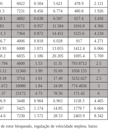
91
6022
0.504
5.621
478.9
2.121
1.3
7231
0.456
6.774
480.8
1.926
8.1
4882
0.638
6.507
657.4
3.456
83
6171
0.957
11.584
1016.8
4.366
1.3
7364
0.872
14.451
1125.6
4.234
6.7
4006
0.818
6.028
917
4.271
1.93
6008
1.071
13.055
1412.4
6.066
8.2
6835
1.186
20.205
1695.4
5.769
.794
4600
1.53
11.35
793.8712
2.5
6.12
11360
1.99
35.69
1058.155
3
9.18
3714
1.01
17.49
3232.627
2.5
.672
18080
1.84
34.09
774.4836
3
.37
23172
4.73
78.56
171.42
6
6.9
3448
0.904
6.963
1158.3
4.405
67
5425
1.174
14.85
1779.7
6.604
4.6
7230
1.572
28.53
2403.9
8.342
e rotor bloqueado, regulação de velocidade stepless, baixo