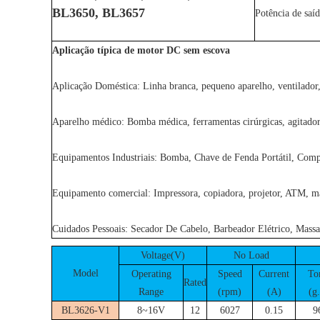
BL3650, BL3657
Potência de sa
Aplicação típica de motor DC sem escova
Aplicação Doméstica: Linha branca, pequeno aparelho, ventilador,
Aparelho médico: Bomba médica, ferramentas cirúrgicas, agitado
Equipamentos Industriais: Bomba, Chave de Fenda Portátil, Com
Equipamento comercial: Impressora, copiadora, projetor, ATM, m
Cuidados Pessoais: Secador De Cabelo, Barbeador Elétrico, Mass
Voltage(V)
No Load
Model
Operating
Speed
Current
To
Rated
Range
(rpm)
(A)
(g
BL3626-V1
8~16V
12
6027
0.15
9