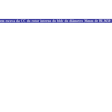
em escova da CC do rotor interno do bldc do diâmetro 36mm de BL365