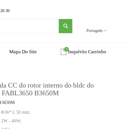
 20:30
Português
0
Mapa Do Site
Inquérito Carrinho
a CC do rotor interno do bldc do
e FABL3650 B3650M
B3650M
l: Φ36* L 50 mm;
l: 2W - 40W;