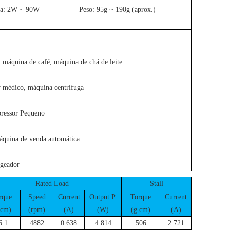
ída: 2W ~ 90W
Peso: 95g ~ 190g (aprox.)
 máquina de café, máquina de chá de leite
r médico, máquina centrífuga
pressor Pequeno
áquina de venda automática
ageador
Rated Load
Stall
rque
Speed
Current
Output P.
Torque
Current
.cm)
(rpm)
(A)
(W)
(g.cm)
(A)
6.1
4882
0.638
4.814
506
2.721