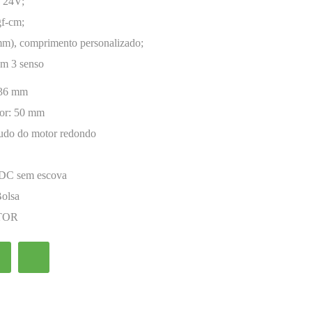
- 24V;
gf-cm;
mm), comprimento personalizado;
om 3 senso
36 mm
or:
50 mm
udo do motor redondo
 DC sem escova
Bolsa
TOR