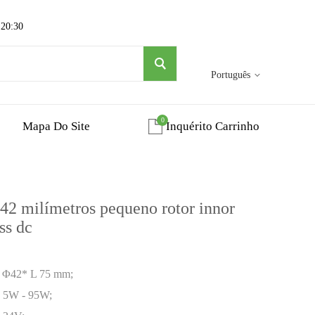
 20:30
Português
0
Mapa Do Site
Inquérito Carrinho
 milímetros pequeno rotor innor
ss dc
l: Φ42* L 75 mm;
l: 5W - 95W;