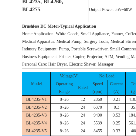
BL4235, BL4260,
BL4275
Output Power: 5W~60W
Brushless DC Motor-Typical Application
Home Application: White Goods, Small Appliance, Fanner, Coff
Medical Apparatus: Medical Pump, Surgery Tools, Medical Stirre
Industry Equipment: Pump, Portable Screwdriver, Small Compres
Business Equipment: Printer, Copier, Projector, ATM, Vending M
Personal Care: Hair Dryer, Electric Shaver, Massager
Voltage(V)
No Load
Model
Operating
Speed
Current
To
Rated
Range
(rpm)
(A)
(g
BL4235-V1
8~26
12
2860
0.21
410
BL4235-V2
8~26
24
6370
0.3
35
BL4235-V3
8~26
24
9400
0.53
184
BL4235-V4
8~26
24
5539
0.25
561
BL4235-V5
8~26
24
8455
0.33
40