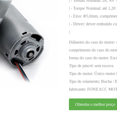
codificador
| - Tensão Nominal: DC 6V 
| - Torque Nominal: até 1,20
| - Eixo: Φ5,0mm, comprimen
| - Driver: driver embutido c
|
Diâmetro do caso do motor:
comprimento do caso do mot
forma do caso do motor:
Esc
Tipo de pincel:
sem escova
Tipo de motor:
Único motor
Tipo de rolamento:
Bucha / 
fabricante:
FONEACC MO
Obtenha o melhor preço