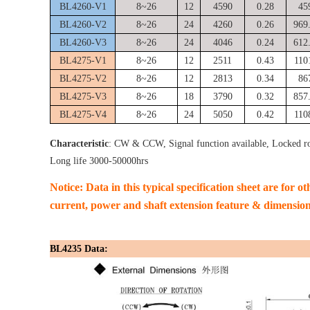
BL4260-V1
8~26
12
4590
0.28
45
BL4260-V2
8~26
24
4260
0.26
969
BL4260-V3
8~26
24
4046
0.24
612
BL4275-V1
8~26
12
2511
0.43
110
BL4275-V2
8~26
12
2813
0.34
86
BL4275-V3
8~26
18
3790
0.32
857
BL4275-V4
8~26
24
5050
0.42
110
Characteristic
: CW & CCW, Signal function available, Locked ro
Long life 3000-50000hrs
Notice: Data in this typical specification sheet are for o
current, power and shaft extension feature & dimensio
BL4235 Data: