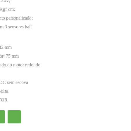
- 24V;
 Kgf-cm;
to personalizado;
om 3 sensores hall
42 mm
or:
75 mm
udo do motor redondo
 DC sem escova
Bolsa
TOR