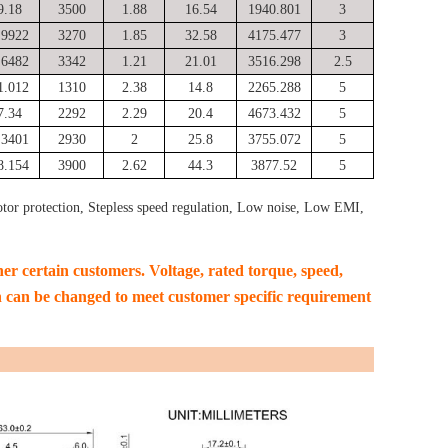
9.18
3500
1.88
16.54
1940.801
3
.9922
3270
1.85
32.58
4175.477
3
.6482
3342
1.21
21.01
3516.298
2.5
1.012
1310
2.38
14.8
2265.288
5
7.34
2292
2.29
20.4
4673.432
5
.3401
2930
2
25.8
3755.072
5
8.154
3900
2.62
44.3
3877.52
5
tor protection, Stepless speed regulation, Low noise, Low EMI,
ther certain customers. Voltage, rated torque, speed,
n can be changed to meet customer specific requirement