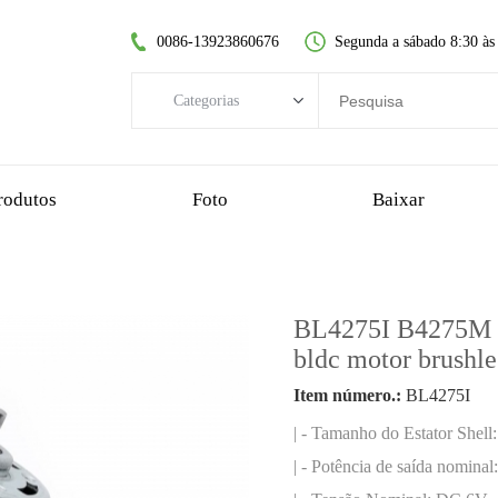
0086-13923860676
Segunda a sábado 8:30 às
Categorias
Categorias
motor DC sem escovas
rodutos
Foto
Baixar
motor dc sem núcleo
motorredutor de dentes retos
motor dc escovado
BL4275I B4275M 42
motor sem escova sem núcleo
bldc motor brushle
motorredutor planetário
Item número.:
BL4275I
motorredutor de plástico
| - Tamanho do Estator Shel
motorredutor sem-fim
| - Potência de saída nomina