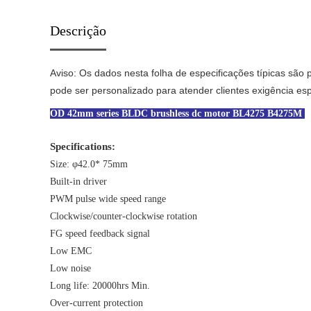
Descrição
Aviso: Os dados nesta folha de especificações típicas são 
pode ser personalizado para atender clientes exigência esp
OD 42mm series BLDC brushless dc motor BL4275 B4275M
Specifications:
Size: φ42.0* 75mm
Built-in driver
PWM pulse wide speed range
Clockwise/counter-clockwise rotation
FG speed feedback signal
Low EMC
Low noise
Long life: 20000hrs Min.
Over-current protection