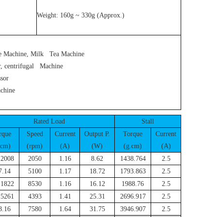
Weight: 160g ~ 330g (Approx.)
ee Machine, Milk Tea Machine
r, centrifugal Machine
sor
achine
Rated Load
Stall
rque
Speed
Current
Output P.
Torque
Current
.cm)
(rpm)
(A)
(W)
(g.cm)
(A)
.2008
2050
1.16
8.62
1438.764
2.5
7.14
5100
1.17
18.72
1793.863
2.5
.1822
8530
1.16
16.12
1988.76
2.5
.5261
4393
1.41
25.31
2696.917
2.5
8.16
7580
1.64
31.75
3946.907
2.5